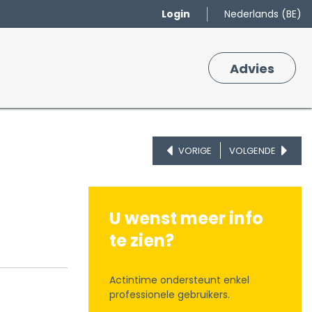
Login
Nederlands (BE)
Merken
Winkelmand
Adv
​ies
0
VORIGE
VOLGENDE
U wenst meer info
te zien?
Actintime ondersteunt enkel
professionele gebruikers.