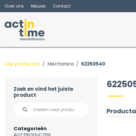
Overslaan naar inhoud
Over ons
Nieuws
Contact
Alle producten
Mechanica
62250540
62250
Zoek en vind het juiste
product
Producta
Categorieën
ALLE PRODUCTEN