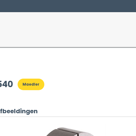
Producten
Sectoren
540
Maedler
fbeeldingen