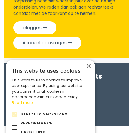
toepassing beschikt waarschijnlijk over de nodige
onderdelen. We raden dan ook aan rechtstreeks
contact met de fabrikant op te nemen.
Inloggen
Account aanvragen
×
This website uses cookies
Brochures & Datasheets
This website uses cookies to improve
user experience. By using our website
Maedler e-catalogue
you consent to all cookies in
accordance with our Cookie Policy.
Read more
3D File
STRICTLY NECESSARY
PERFORMANCE
TARGETING