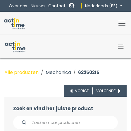
Overslaan naar inhoud
Nederlands (BE)
Over ons
Nieuws
Contact
Alle producten
Mechanica
62250215
VORIGE
VOLGENDE
Zoek en vind het juiste product