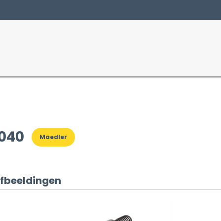
Producten
Sectoren
2040
Maedler
fbeeldingen