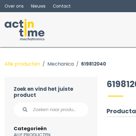
Overslaan naar inhoud
Over ons
Nieuws
Contact
Alle producten
Mechanica
619812040
61981
Zoek en vind het juiste
product
Producta
Categorieën
ALLE PRODUCTEN