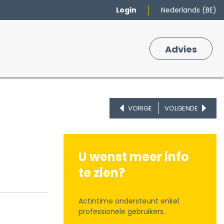
Login
Nederlands (BE)
Merken
Winkelmand
Adv
​ies
0
VORIGE
VOLGENDE
U wenst meer info
te zien?
Actintime ondersteunt enkel
professionele gebruikers.