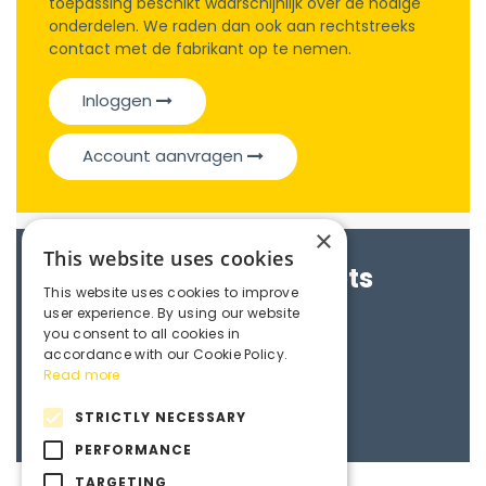
toepassing beschikt waarschijnlijk over de nodige
onderdelen. We raden dan ook aan rechtstreeks
contact met de fabrikant op te nemen.
Inloggen
Account aanvragen
×
This website uses cookies
Brochures & Datasheets
This website uses cookies to improve
user experience. By using our website
Maedler e-catalogue
you consent to all cookies in
accordance with our Cookie Policy.
Read more
3D File
STRICTLY NECESSARY
PERFORMANCE
TARGETING