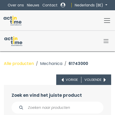
Overslaan naar inhoud
Nederlands (BE)
Over ons
Nieuws
Contact
Alle producten
Mechanica
61743000
VORIGE
VOLGENDE
Zoek en vind het juiste product