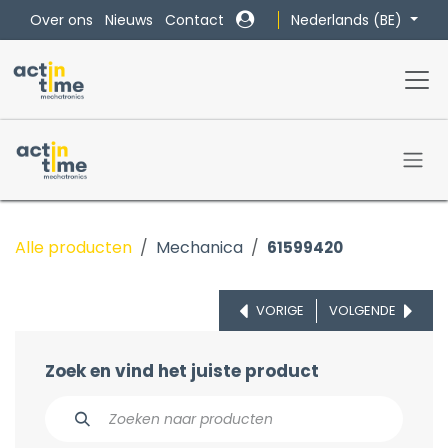
Overslaan naar inhoud
Nederlands (BE)
Over ons
Nieuws
Contact
Alle producten
Mechanica
61599420
VORIGE
VOLGENDE
Zoek en vind het juiste product