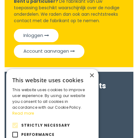
Bent u particulier?
De fabrikant van uw
toepassing beschikt waarschijnlijk over de nodige
onderdelen. We raden dan ook aan rechtstreeks
contact met de fabrikant op te nemen.
Inloggen
Account aanvragen
×
This website uses cookies
Brochures & Datasheets
This website uses cookies to improve
user experience. By using our website
Maedler e-catalogue
you consent to all cookies in
accordance with our Cookie Policy.
Read more
3D File
STRICTLY NECESSARY
PERFORMANCE