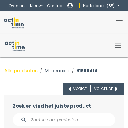
Overslaan naar inhoud
Nederlands (BE)
Over ons
Nieuws
Contact
Alle producten
Mechanica
61599414
VORIGE
VOLGENDE
Zoek en vind het juiste product