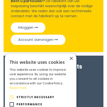
Bent u particulier?
De fabrikant van uw
toepassing beschikt waarschijnlijk over de nodige
onderdelen. We raden dan ook aan rechtstreeks
contact met de fabrikant op te nemen.
Inloggen
Account aanvragen
×
This website uses cookies
Brochures & Datasheets
This website uses cookies to improve
user experience. By using our website
Maedler e-catalogue
you consent to all cookies in
accordance with our Cookie Policy.
Read more
3D File
STRICTLY NECESSARY
PERFORMANCE