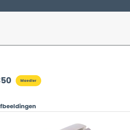
Producten
Sectoren
350
Maedler
fbeeldingen