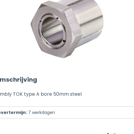
mschrijving
embly TOK type A bore 50mm steel
evertermijn:
7
werkdagen