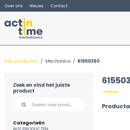
Overslaan naar inhoud
Over ons
Nieuws
Contact
Alle producten
Mechanica
61550350
61550
Zoek en vind het juiste
product
Producta
Categorieën
ALLE PRODUCTEN