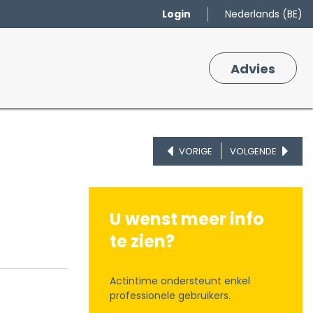
Login
Nederlands (BE)
Merken
Winkelmand
Adv
​ies
0
VORIGE
VOLGENDE
U wenst meer info
te zien?
Actintime ondersteunt enkel
professionele gebruikers.