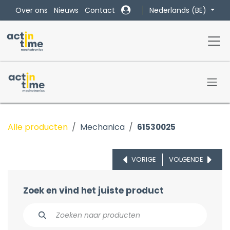
Overslaan naar inhoud
Nederlands (BE)
Over ons
Nieuws
Contact
Alle producten
Mechanica
61530025
VORIGE
VOLGENDE
Zoek en vind het juiste product