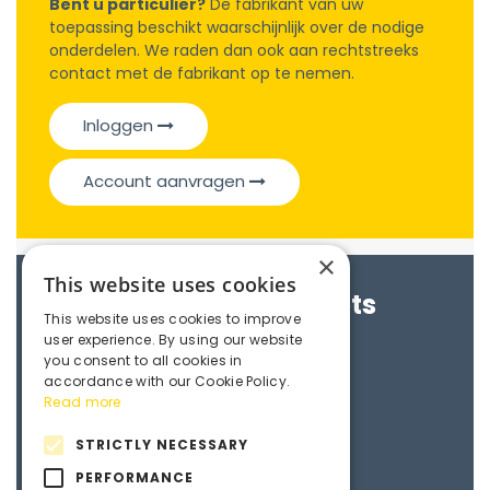
Bent u particulier?
De fabrikant van uw
toepassing beschikt waarschijnlijk over de nodige
onderdelen. We raden dan ook aan rechtstreeks
contact met de fabrikant op te nemen.
Inloggen
Account aanvragen
×
This website uses cookies
Brochures & Datasheets
This website uses cookies to improve
user experience. By using our website
Maedler e-catalogue
you consent to all cookies in
accordance with our Cookie Policy.
Read more
3D File
STRICTLY NECESSARY
PERFORMANCE