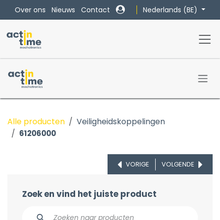
Overslaan naar inhoud
Nederlands (BE)
Over ons
Nieuws
Contact
Alle producten
Veiligheidskoppelingen
61206000
VORIGE
VOLGENDE
Zoek en vind het juiste product