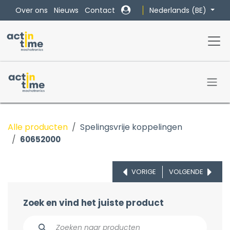
Overslaan naar inhoud
Nederlands (BE)
Over ons
Nieuws
Contact
Alle producten
Spelingsvrije koppelingen
60652000
VORIGE
VOLGENDE
Zoek en vind het juiste product