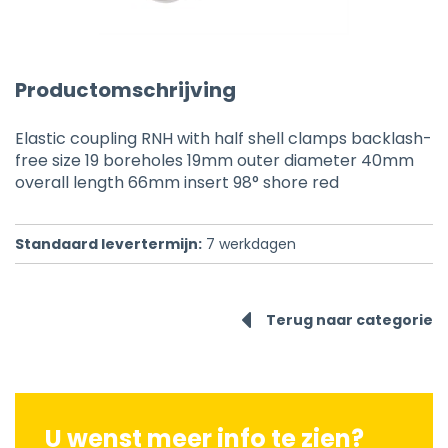
Productomschrijving
Elastic coupling RNH with half shell clamps backlash-
free size 19 boreholes 19mm outer diameter 40mm
overall length 66mm insert 98° shore red
Standaard levertermijn:
7
werkdagen
Terug naar categorie
U wenst meer info te zien?