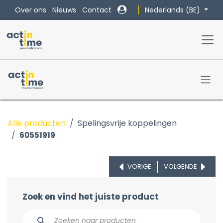
Overslaan naar inhoud
Nederlands (BE)
Over ons
Nieuws
Contact
Alle producten
Spelingsvrije koppelingen
60551919
VORIGE
VOLGENDE
Zoek en vind het juiste product