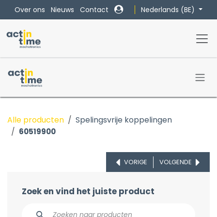
Overslaan naar inhoud
Nederlands (BE)
Over ons
Nieuws
Contact
Alle producten
Spelingsvrije koppelingen
60519900
VORIGE
VOLGENDE
Zoek en vind het juiste product