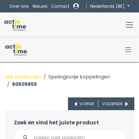
Overslaan naar inhoud
Nederlands (BE)
Over ons
Nieuws
Contact
Alle producten
Spelingsvrije koppelingen
60509855
VORIGE
VOLGENDE
Zoek en vind het juiste product