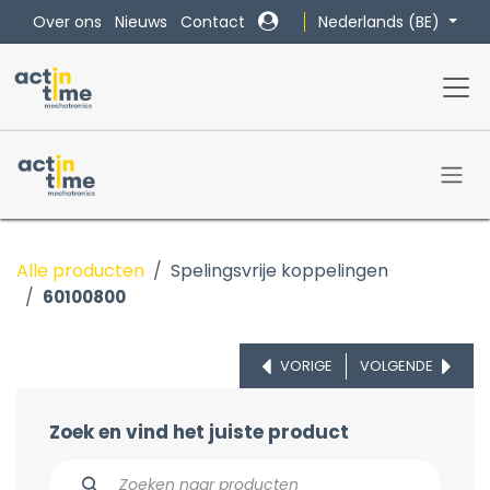
Overslaan naar inhoud
Nederlands (BE)
Over ons
Nieuws
Contact
Alle producten
Spelingsvrije koppelingen
60100800
VORIGE
VOLGENDE
Zoek en vind het juiste product