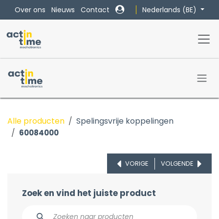
Overslaan naar inhoud
Nederlands (BE)
Over ons
Nieuws
Contact
Alle producten
Spelingsvrije koppelingen
60084000
VORIGE
VOLGENDE
Zoek en vind het juiste product