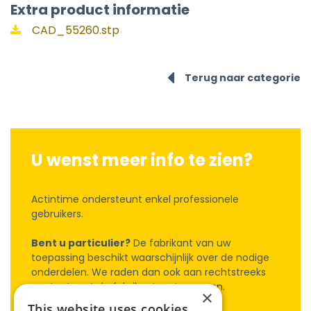
Extra product informatie
CAD_55260.stp
Terug naar categorie
U wenst meer info te zien?
Actintime ondersteunt enkel professionele
gebruikers.
Bent u particulier?
De fabrikant van uw
toepassing beschikt waarschijnlijk over de nodige
onderdelen. We raden dan ook aan rechtstreeks
contact met de fabrikant op te nemen.
×
This website uses cookies