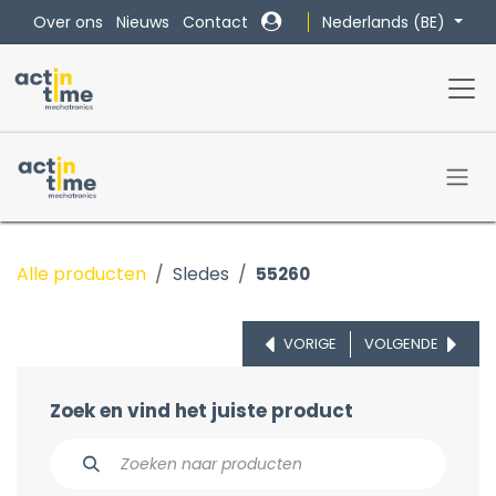
Overslaan naar inhoud
Nederlands (BE)
Over ons
Nieuws
Contact
Alle producten
Sledes
55260
VORIGE
VOLGENDE
Zoek en vind het juiste product