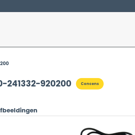
Producten
Sectoren
0200
0-241332-920200
Concens
fbeeldingen