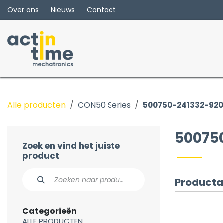
Overslaan naar inhoud
Over ons
Nieuws
Contact
Alle producten
CON50 Series
500750-241332-92
50075
Zoek en vind het juiste
product
Producta
Categorieën
ALLE PRODUCTEN