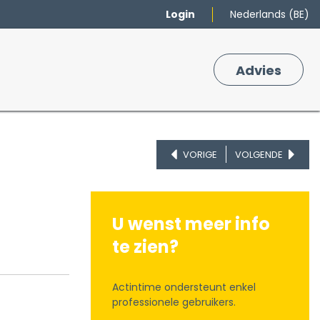
Login
Nederlands (BE)
Merken
Winkelmand
Adv
​ies
0
VORIGE
VOLGENDE
U wenst meer info
te zien?
Actintime ondersteunt enkel
professionele gebruikers.