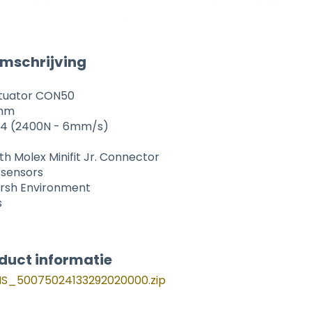
mschrijving
ctuator CON50
0mm
 24 (2400N - 6mm/s)
h Molex Minifit Jr. Connector
 sensors
Harsh Environment
s
duct informatie
_50075024133292020000.zip