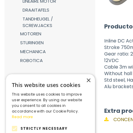
LINEAIRE MOTOR
DRAAITAFELS
TANDHEUGEL /
Producto
SCREWJACKS
MOTOREN
Inline DC A
STURINGEN
Stroke 75
MECHANICA
Gear ratio:
12VDC
ROBOTICA
Cable 3m wit
Without hall
×
Std steel, 
This website uses cookies
Alu bracket
This website uses cookies to improve
user experience. By using our website
you consent to all cookies in
Extra pro
accordance with our Cookie Policy.
Read more
CONCENS
STRICTLY NECESSARY