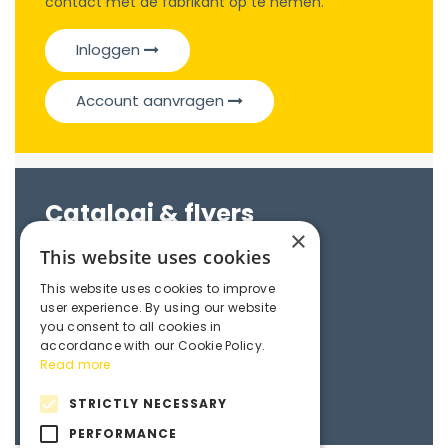
contact met de fabrikant op te nemen.
Inloggen
Account aanvragen
Catalogi & flyers
×
This website uses cookies
datasheet CON50
This website uses cookies to improve
user experience. By using our website
Certifications
you consent to all cookies in
accordance with our Cookie Policy.
Read more
CE Declaration
STRICTLY NECESSARY
PERFORMANCE