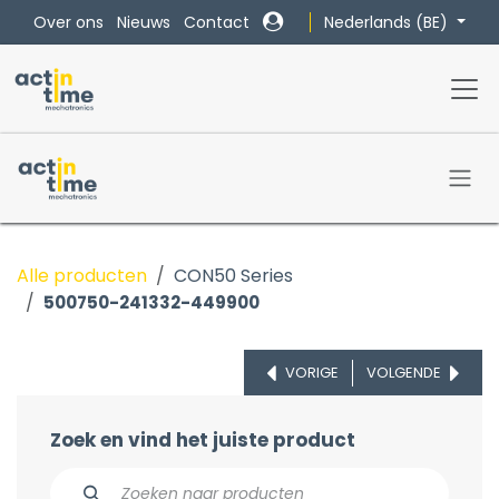
Overslaan naar inhoud
Nederlands (BE)
Over ons
Nieuws
Contact
Alle producten
CON50 Series
500750-241332-449900
VORIGE
VOLGENDE
Zoek en vind het juiste product