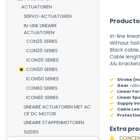
ACTUATOREN
SERVO-ACTUATOREN
Producto
IN-LINE LINEAIRE
ACTUATOREN
In-line lin
CON25 SERIES
Without hal
Black cable
CON35 SERIES
Cable lengt
ICON35 SERIES
Alu bracket
CON50 SERIES
ICON50 SERIES
Stroke (
Gear
:
rati
CON60 SERIES
Linear For
ICON60 SERIES
Linear Sp
Supply Vo
LINEAIRE ACTUATOREN MET AC
Cable Len
OF DC MOTOR
Protectio
LINEAIRE STAPPENMOTOREN
Extra pro
SLEDES
CONCENS