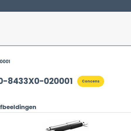
Producten
Sectoren
0001
0-8433X0-020001
Concens
fbeeldingen