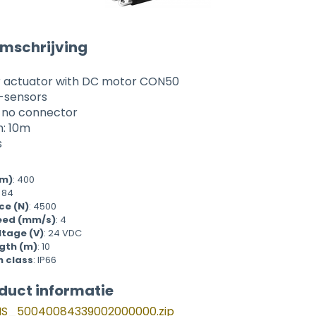
mschrijving
ear actuator with DC motor CON50
l-sensors
, no connector
h: 10m
s
mm)
:
400
o 84
ce (N)
:
4500
eed (mm/s)
:
4
ltage (V)
:
24 VDC
gth (m)
:
10
n class
:
IP66
duct informatie
_50040084339002000000.zip