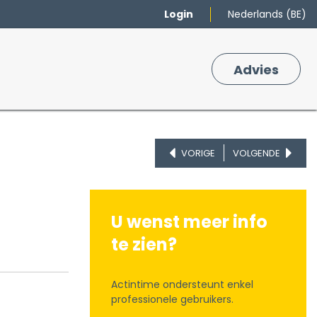
Login
Nederlands (BE)
Merken
Winkelmand
Adv
​ies
0
VORIGE
VOLGENDE
U wenst meer info
te zien?
Actintime ondersteunt enkel
professionele gebruikers.