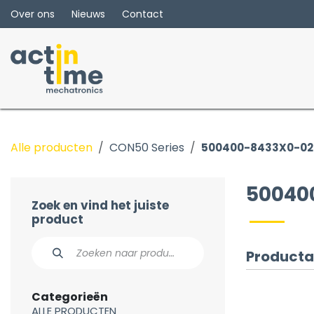
Overslaan naar inhoud
Over ons
Nieuws
Contact
Alle producten
CON50 Series
500400-8433X0-02
50040
Zoek en vind het juiste
product
Producta
Categorieën
ALLE PRODUCTEN