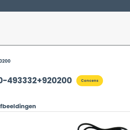
Producten
Sectoren
0200
0-493332+920200
Concens
fbeeldingen