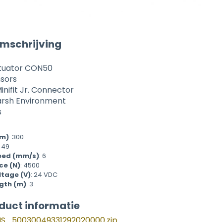
mschrijving
ctuator CON50
nsors
inifit Jr. Connector
Harsh Environment
s
mm)
:
300
o 49
eed (mm/s)
:
6
ce (N)
:
4500
ltage (V)
:
24 VDC
gth (m)
:
3
duct informatie
_50030049331292020000.zip