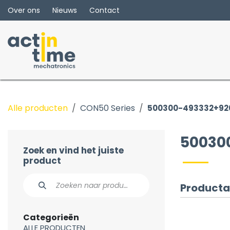
Overslaan naar inhoud
Over ons
Nieuws
Contact
Alle producten
CON50 Series
500300-493332+92
50030
Zoek en vind het juiste
product
Producta
Categorieën
ALLE PRODUCTEN