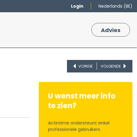
Login
Nederlands (BE)
Merken
Winkelmand
Adv
​ies
0
VORIGE
VOLGENDE
U wenst meer info
te zien?
Actintime ondersteunt enkel
professionele gebruikers.