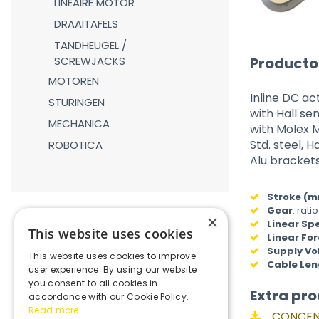
LINEAIRE MOTOR
DRAAITAFELS
TANDHEUGEL /
Producto
SCREWJACKS
MOTOREN
Inline DC a
STURINGEN
with Hall se
MECHANICA
with Molex M
Std. steel, 
ROBOTICA
Alu bracket
Stroke (
Gear
:
rati
×
Linear Sp
This website uses cookies
Linear For
Supply Vo
This website uses cookies to improve
Cable Len
user experience. By using our website
you consent to all cookies in
Extra pro
accordance with our Cookie Policy.
Read more
CONCENS