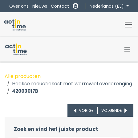
Overslaan naar inhoud
Nederlands (BE)
Over ons
Nieuws
Contact
Alle producten
Haakse reductiekast met wormwiel overbrenging
42003017B
VORIGE
VOLGENDE
Zoek en vind het juiste product