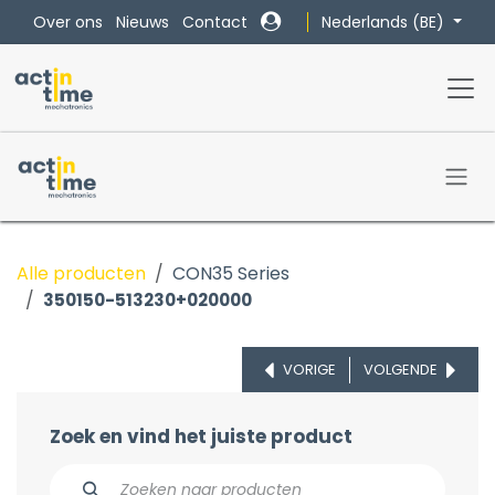
Overslaan naar inhoud
Nederlands (BE)
Over ons
Nieuws
Contact
Alle producten
CON35 Series
350150-513230+020000
VORIGE
VOLGENDE
Zoek en vind het juiste product