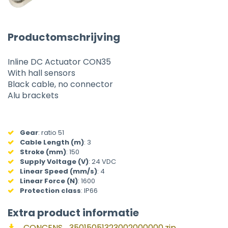
Productomschrijving
Inline DC Actuator CON35
With hall sensors
Black cable, no connector
Alu brackets
Gear
:
ratio 51
Cable Length (m)
:
3
Stroke (mm)
:
150
Supply Voltage (V)
:
24 VDC
Linear Speed (mm/s)
:
4
Linear Force (N)
:
1600
Protection class
:
IP66
Extra product informatie
CONCENS_35015051323002000000.zip