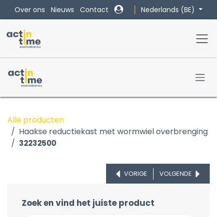
Overslaan naar inhoud
Nederlands (BE)
Over ons
Nieuws
Contact
Alle producten
Haakse reductiekast met wormwiel overbrenging
32232500
VORIGE
VOLGENDE
Zoek en vind het juiste product