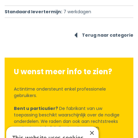
Standaard levertermijn:
7
werkdagen
Terug naar categorie
U wenst meer info te zien?
Actintime ondersteunt enkel professionele
gebruikers.
Bent u particulier?
De fabrikant van uw
toepassing beschikt waarschijnlijk over de nodige
onderdelen. We raden dan ook aan rechtstreeks
contact met de fabrikant op te nemen.
×
This website uses cookies