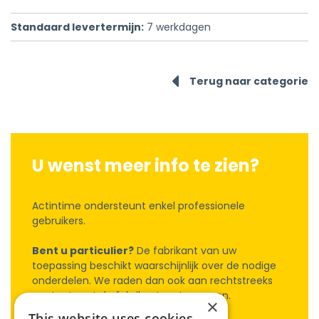
Standaard levertermijn:
7
werkdagen
Terug naar categorie
U wenst meer info te zien?
Actintime ondersteunt enkel professionele
gebruikers.
Bent u particulier?
De fabrikant van uw
toepassing beschikt waarschijnlijk over de nodige
onderdelen. We raden dan ook aan rechtstreeks
contact met de fabrikant op te nemen.
×
This website uses cookies