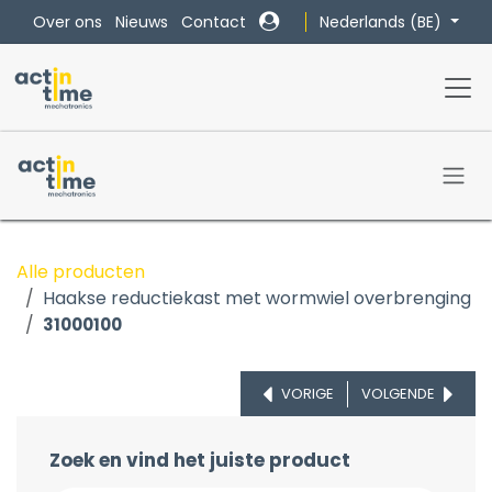
Overslaan naar inhoud
Nederlands (BE)
Over ons
Nieuws
Contact
Alle producten
Haakse reductiekast met wormwiel overbrenging
31000100
VORIGE
VOLGENDE
Zoek en vind het juiste product