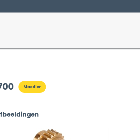
Producten
Sectoren
700
Maedler
fbeeldingen