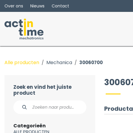
Overslaan naar inhoud
Over ons
Nieuws
Contact
Alle producten
Mechanica
30060700
30060
Zoek en vind het juiste
product
Producta
Categorieën
ALLE PRODUCTEN