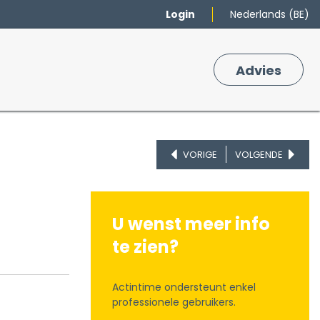
Login
Nederlands (BE)
Merken
Winkelmand
Adv
​ies
0
VORIGE
VOLGENDE
U wenst meer info
te zien?
Actintime ondersteunt enkel
professionele gebruikers.