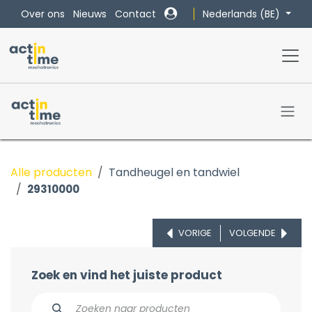
Overslaan naar inhoud
Nederlands (BE)
Over ons
Nieuws
Contact
Alle producten
Tandheugel en tandwiel
29310000
VORIGE
VOLGENDE
Zoek en vind het juiste product