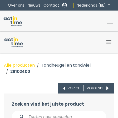
Overslaan naar inhoud
Nederlands (BE)
Over ons
Nieuws
Contact
Alle producten
Tandheugel en tandwiel
28102400
VORIGE
VOLGENDE
Zoek en vind het juiste product