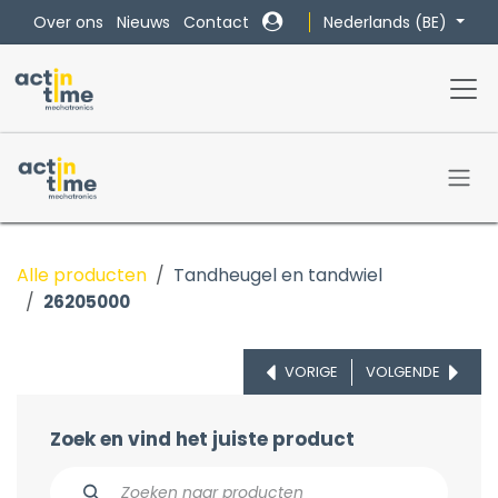
Overslaan naar inhoud
Nederlands (BE)
Over ons
Nieuws
Contact
Alle producten
Tandheugel en tandwiel
26205000
VORIGE
VOLGENDE
Zoek en vind het juiste product