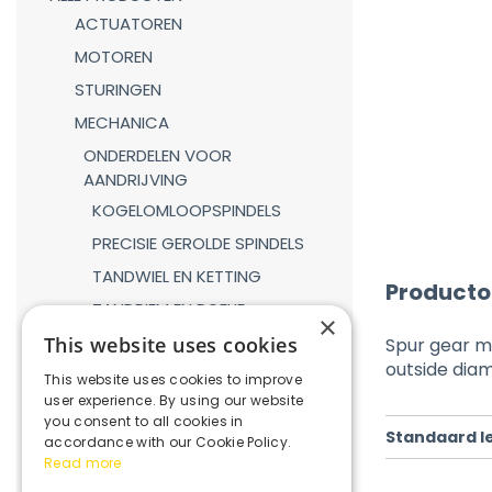
ACTUATOREN
MOTOREN
STURINGEN
MECHANICA
ONDERDELEN VOOR
AANDRIJVING
KOGELOMLOOPSPINDELS
PRECISIE GEROLDE SPINDELS
TANDWIEL EN KETTING
Producto
TANDRIEM EN POELIE
×
TANDHEUGEL EN TANDWIEL
This website uses cookies
Spur gear m
outside di
LINEAIRE GELEIDINGEN
This website uses cookies to improve
user experience. By using our website
GASVEREN
you consent to all cookies in
Standaard l
KOPPELINGEN
accordance with our Cookie Policy.
Read more
REDUCTIEKASTEN