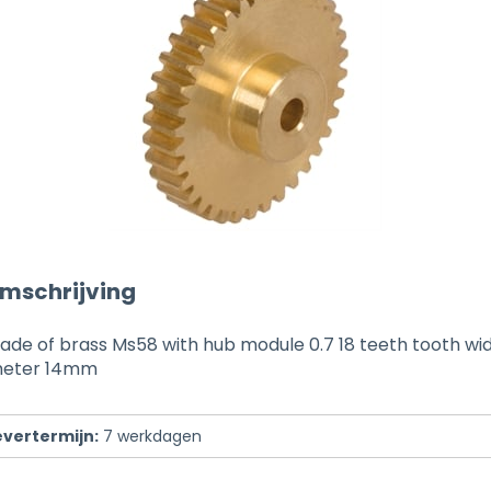
mschrijving
ade of brass Ms58 with hub module 0.7 18 teeth tooth w
ameter 14mm
evertermijn:
7
werkdagen