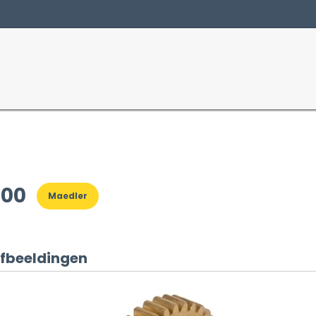
Producten
Sectoren
800
Maedler
fbeeldingen