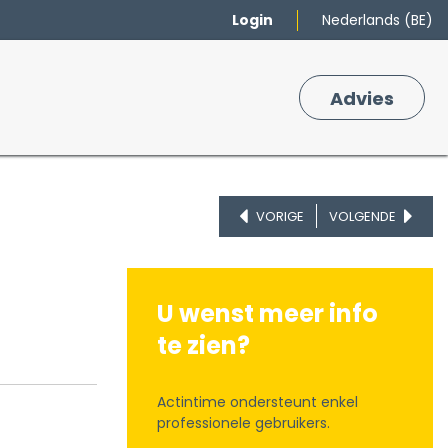
Login
Nederlands (BE)
Merken
Winkelmand
Adv
​ies
0
VORIGE
VOLGENDE
U wenst meer info
te zien?
Actintime ondersteunt enkel
professionele gebruikers.