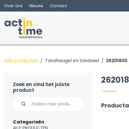
Overslaan naar inhoud
Over ons
Nieuws
Contact
Alle producten
Tandheugel en tandwiel
26201800
26201
Zoek en vind het juiste
product
Producta
Categorieën
ALLE PRODUCTEN