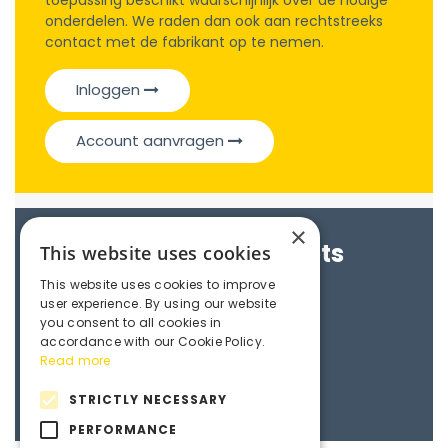
toepassing beschikt waarschijnlijk over de nodige
onderdelen. We raden dan ook aan rechtstreeks
contact met de fabrikant op te nemen.
Inloggen
Account aanvragen
×
Brochures & Datasheets
This website uses cookies
This website uses cookies to improve
Catalogue
user experience. By using our website
Datasheet 19000
you consent to all cookies in
accordance with our Cookie Policy.
Datasheet 25000
Read more
Datasheet 37000
STRICTLY NECESSARY
PERFORMANCE