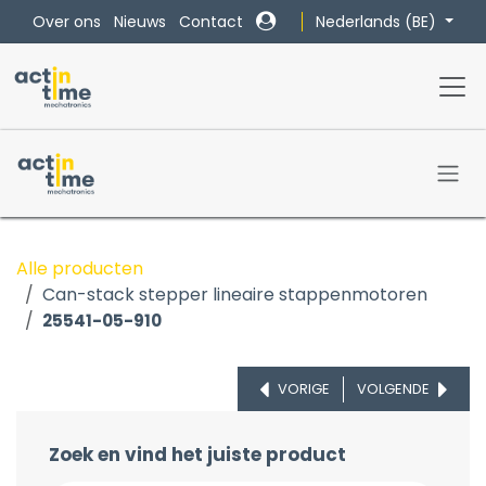
Overslaan naar inhoud
Nederlands (BE)
Over ons
Nieuws
Contact
Alle producten
Can-stack stepper lineaire stappenmotoren
25541-05-910
VORIGE
VOLGENDE
Zoek en vind het juiste product