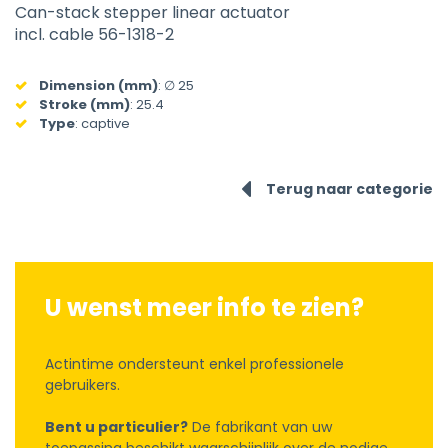
Can-stack stepper linear actuator
incl. cable 56-1318-2
Dimension (mm)
:
∅ 25
Stroke (mm)
:
25.4
Type
:
captive
Terug naar categorie
U wenst meer info te zien?
Actintime ondersteunt enkel professionele
gebruikers.
Bent u particulier?
De fabrikant van uw