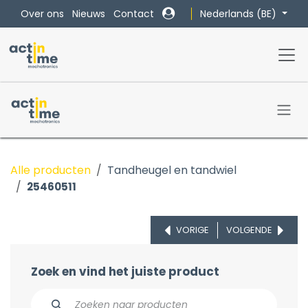
Overslaan naar inhoud
Nederlands (BE)
Over ons
Nieuws
Contact
Alle producten
Tandheugel en tandwiel
25460511
VORIGE
VOLGENDE
Zoek en vind het juiste product