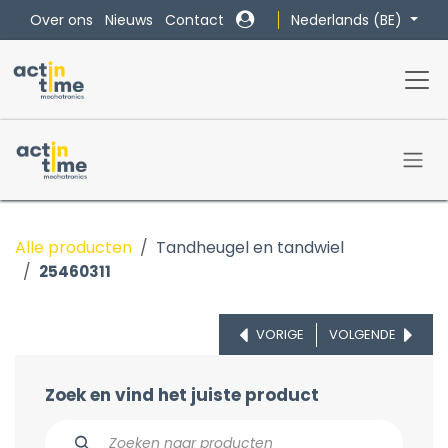
Overslaan naar inhoud
Nederlands (BE)
Over ons
Nieuws
Contact
Alle producten
Tandheugel en tandwiel
25460311
VORIGE
VOLGENDE
Zoek en vind het juiste product