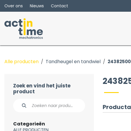
Overslaan naar inhoud
Over ons
Nieuws
Contact
Alle producten
Tandheugel en tandwiel
24382500
24382
Zoek en vind het juiste
product
Producta
Categorieën
ALLE PRODUCTEN