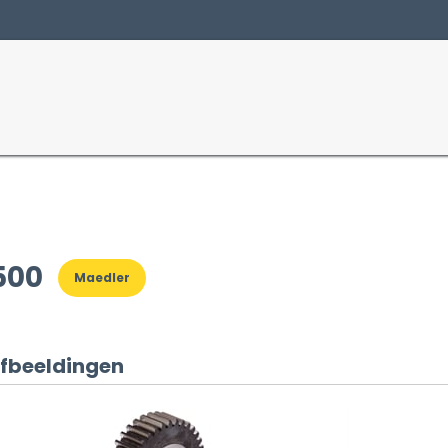
Producten
Sectoren
500
Maedler
fbeeldingen