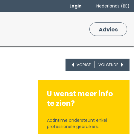
Login
Nederlands (BE)
Merken
Winkelmand
Adv
​ies
0
VORIGE
VOLGENDE
U wenst meer info
te zien?
Actintime ondersteunt enkel
professionele gebruikers.