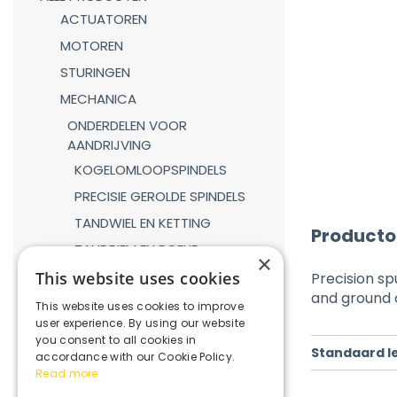
ACTUATOREN
MOTOREN
STURINGEN
MECHANICA
ONDERDELEN VOOR
AANDRIJVING
KOGELOMLOOPSPINDELS
PRECISIE GEROLDE SPINDELS
TANDWIEL EN KETTING
Producto
TANDRIEM EN POELIE
×
TANDHEUGEL EN TANDWIEL
This website uses cookies
Precision s
and ground 
LINEAIRE GELEIDINGEN
This website uses cookies to improve
user experience. By using our website
GASVEREN
you consent to all cookies in
Standaard l
KOPPELINGEN
accordance with our Cookie Policy.
Read more
REDUCTIEKASTEN