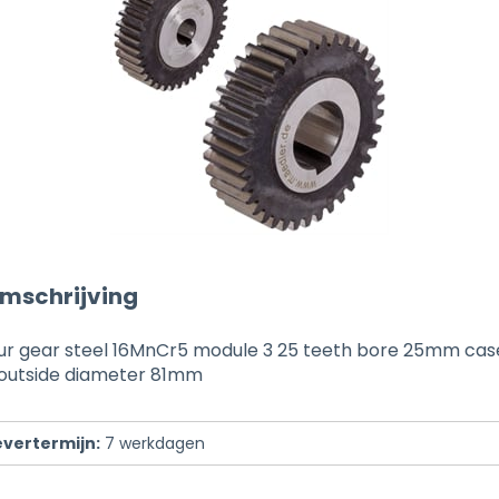
mschrijving
pur gear steel 16MnCr5 module 3 25 teeth bore 25mm ca
outside diameter 81mm
evertermijn:
7
werkdagen