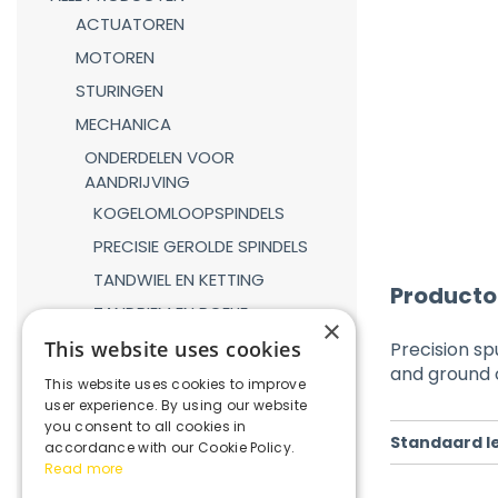
ACTUATOREN
MOTOREN
STURINGEN
MECHANICA
ONDERDELEN VOOR
AANDRIJVING
KOGELOMLOOPSPINDELS
PRECISIE GEROLDE SPINDELS
TANDWIEL EN KETTING
Producto
TANDRIEM EN POELIE
×
TANDHEUGEL EN TANDWIEL
This website uses cookies
Precision s
and ground 
LINEAIRE GELEIDINGEN
This website uses cookies to improve
user experience. By using our website
GASVEREN
you consent to all cookies in
Standaard l
KOPPELINGEN
accordance with our Cookie Policy.
Read more
REDUCTIEKASTEN