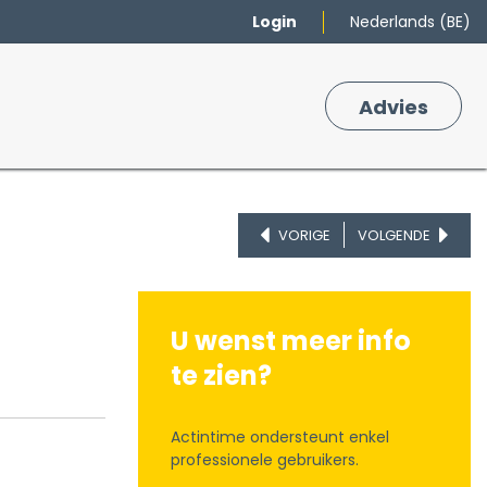
Login
Nederlands (BE)
Merken
Winkelmand
Adv
​ies
0
VORIGE
VOLGENDE
U wenst meer info
te zien?
Actintime ondersteunt enkel
professionele gebruikers.