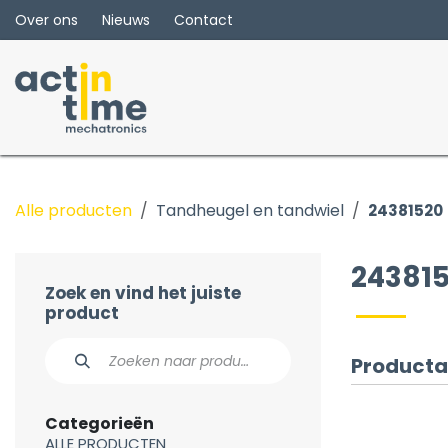
Overslaan naar inhoud
Over ons
Nieuws
Contact
Alle producten
Tandheugel en tandwiel
24381520
24381
Zoek en vind het juiste
product
Producta
Categorieën
ALLE PRODUCTEN