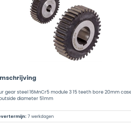
mschrijving
pur gear steel 16MnCr5 module 3 15 teeth bore 20mm ca
outside diameter 51mm
evertermijn:
7
werkdagen