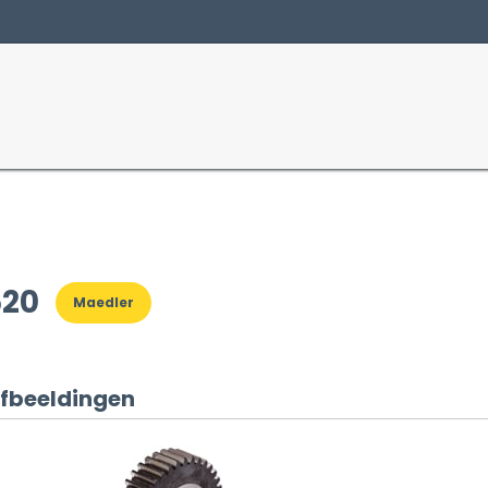
Producten
Sectoren
520
Maedler
fbeeldingen