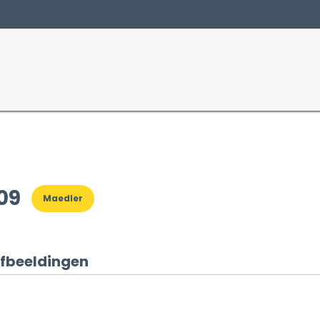
Producten
Sectoren
09
Maedler
fbeeldingen