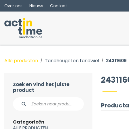
Overslaan naar inhoud
Over ons
Nieuws
Contact
Alle producten
Tandheugel en tandwiel
24311609
243116
Zoek en vind het juiste
product
Producta
Categorieën
ALLE PRODUCTEN