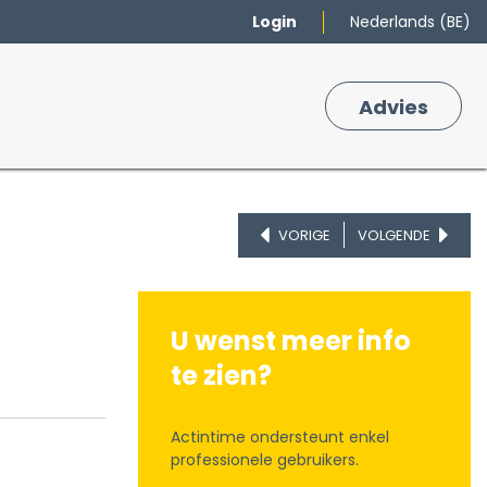
Login
Nederlands (BE)
Merken
Winkelmand
Adv
​ies
0
VORIGE
VOLGENDE
U wenst meer info
te zien?
Actintime ondersteunt enkel
professionele gebruikers.