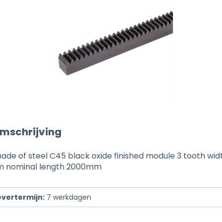
mschrijving
ade of steel C45 black oxide finished module 3 tooth w
m nominal length 2000mm
evertermijn:
7
werkdagen