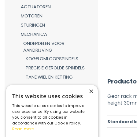
ACTUATOREN
MOTOREN
STURINGEN
MECHANICA
ONDERDELEN VOOR
AANDRIJVING
KOGELOMLOOPSPINDELS
PRECISIE GEROLDE SPINDELS
TANDWIEL EN KETTING
Producto
TANDRIEM EN POELIE
×
TANDHEUGEL EN TANDWIEL
This website uses cookies
Gear rack m
height 30m
LINEAIRE GELEIDINGEN
This website uses cookies to improve
user experience. By using our website
GASVEREN
you consent to all cookies in
Standaard l
KOPPELINGEN
accordance with our Cookie Policy.
Read more
REDUCTIEKASTEN