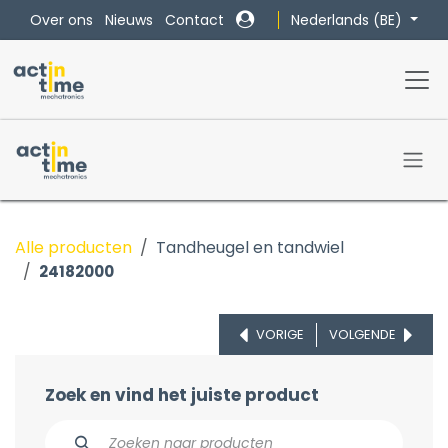
Overslaan naar inhoud
Nederlands (BE)
Over ons
Nieuws
Contact
Alle producten
Tandheugel en tandwiel
24182000
VORIGE
VOLGENDE
Zoek en vind het juiste product