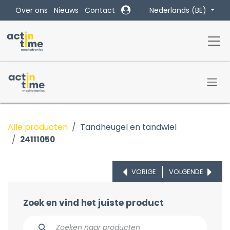
Overslaan naar inhoud
Nederlands (BE)
Over ons
Nieuws
Contact
Alle producten
Tandheugel en tandwiel
24111050
VORIGE
VOLGENDE
Zoek en vind het juiste product