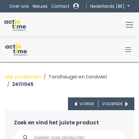
Overslaan naar inhoud
Nederlands (BE)
Over ons
Nieuws
Contact
Alle producten
Tandheugel en tandwiel
24111045
VORIGE
VOLGENDE
Zoek en vind het juiste product