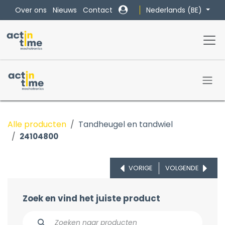
Overslaan naar inhoud
Nederlands (BE)
Over ons
Nieuws
Contact
Alle producten
Tandheugel en tandwiel
24104800
VORIGE
VOLGENDE
Zoek en vind het juiste product