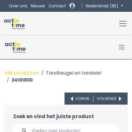
Overslaan naar inhoud
Nederlands (BE)
Over ons
Nieuws
Contact
Alle producten
Tandheugel en tandwiel
24101800
VORIGE
VOLGENDE
Zoek en vind het juiste product