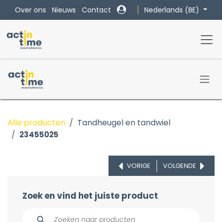
Overslaan naar inhoud
Nederlands (BE)
Over ons
Nieuws
Contact
Alle producten
Tandheugel en tandwiel
23455025
VORIGE
VOLGENDE
Zoek en vind het juiste product