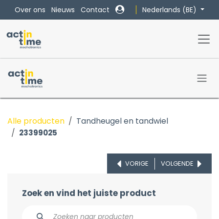
Overslaan naar inhoud
Nederlands (BE)
Over ons
Nieuws
Contact
Alle producten
Tandheugel en tandwiel
23399025
VORIGE
VOLGENDE
Zoek en vind het juiste product