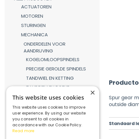
ACTUATOREN
MOTOREN
STURINGEN
MECHANICA
ONDERDELEN VOOR
AANDRIJVING
KOGELOMLOOPSPINDELS
PRECISIE GEROLDE SPINDELS
TANDWIEL EN KETTING
Producto
TANDRIEM EN POELIE
×
TANDHEUGEL EN TANDWIEL
This website uses cookies
Spur gear m
outside dia
LINEAIRE GELEIDINGEN
This website uses cookies to improve
user experience. By using our website
GASVEREN
you consent to all cookies in
Standaard l
KOPPELINGEN
accordance with our Cookie Policy.
Read more
REDUCTIEKASTEN