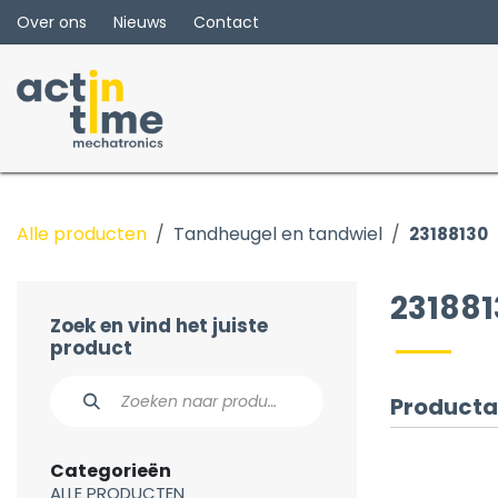
Overslaan naar inhoud
Over ons
Nieuws
Contact
Alle producten
Tandheugel en tandwiel
23188130
231881
Zoek en vind het juiste
product
Producta
Categorieën
ALLE PRODUCTEN