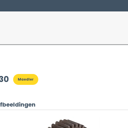
Producten
Sectoren
30
Maedler
fbeeldingen