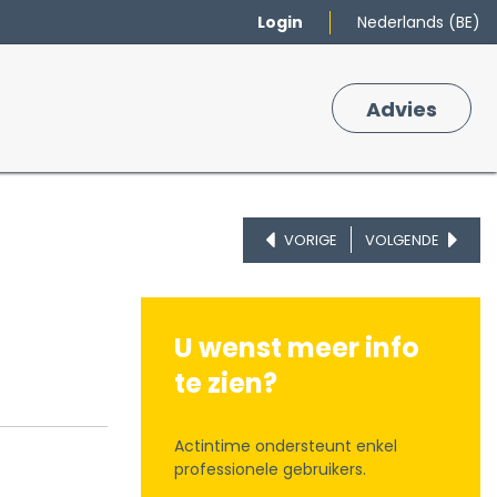
Login
Nederlands (BE)
Merken
Winkelmand
Adv
​ies
0
VORIGE
VOLGENDE
U wenst meer info
te zien?
Actintime ondersteunt enkel
professionele gebruikers.