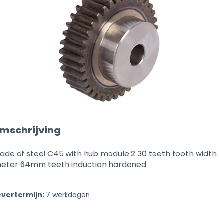
mschrijving
ade of steel C45 with hub module 2 30 teeth tooth widt
meter 64mm teeth induction hardened
evertermijn:
7
werkdagen