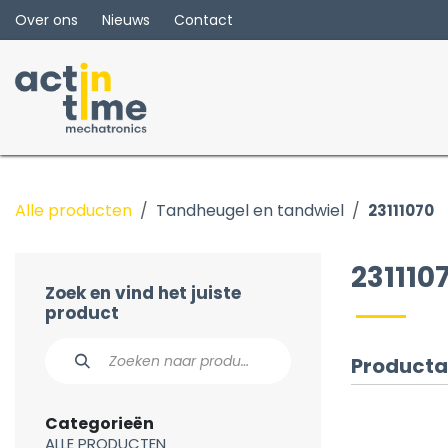
Overslaan naar inhoud
Over ons
Nieuws
Contact
Alle producten
Tandheugel en tandwiel
23111070
231110
Zoek en vind het juiste
product
Producta
Categorieën
ALLE PRODUCTEN