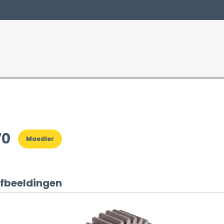
Producten
Sectoren
70
Maedler
fbeeldingen