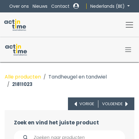
Overslaan naar inhoud
Nederlands (BE)
Over ons
Nieuws
Contact
Alle producten
Tandheugel en tandwiel
21811023
VORIGE
VOLGENDE
Zoek en vind het juiste product