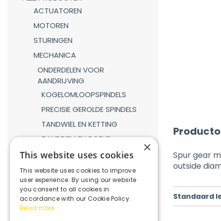
ACTUATOREN
MOTOREN
STURINGEN
MECHANICA
ONDERDELEN VOOR
AANDRIJVING
KOGELOMLOOPSPINDELS
PRECISIE GEROLDE SPINDELS
TANDWIEL EN KETTING
Producto
TANDRIEM EN POELIE
×
TANDHEUGEL EN TANDWIEL
This website uses cookies
Spur gear m
outside dia
LINEAIRE GELEIDINGEN
This website uses cookies to improve
user experience. By using our website
GASVEREN
you consent to all cookies in
Standaard l
KOPPELINGEN
accordance with our Cookie Policy.
Read more
REDUCTIEKASTEN