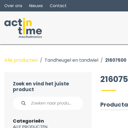
Overslaan naar inhoud
Over ons
Nieuws
Contact
Alle producten
Tandheugel en tandwiel
21607500
21607
Zoek en vind het juiste
product
Producta
Categorieën
ALLE PRODUCTEN