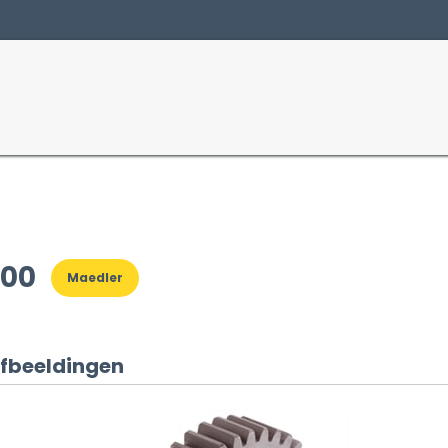
Producten
Sectoren
500
Maedler
fbeeldingen