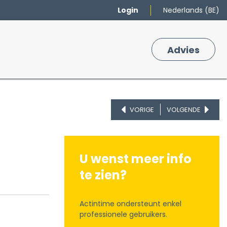
Login
Nederlands (BE)
Merken
Winkelmand
Adv
​ies
0
VORIGE
VOLGENDE
U wenst meer info
te zien?
Actintime ondersteunt enkel
professionele gebruikers.