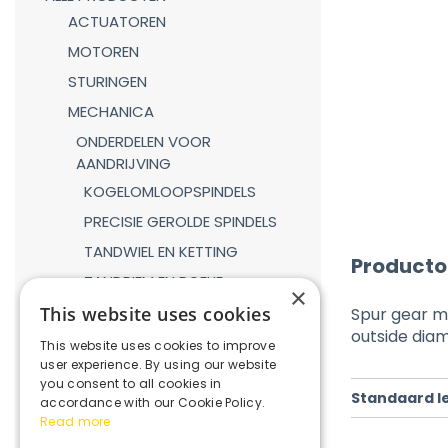
ACTUATOREN
MOTOREN
STURINGEN
MECHANICA
ONDERDELEN VOOR
AANDRIJVING
KOGELOMLOOPSPINDELS
PRECISIE GEROLDE SPINDELS
TANDWIEL EN KETTING
Producto
TANDRIEM EN POELIE
×
TANDHEUGEL EN TANDWIEL
This website uses cookies
Spur gear m
outside di
LINEAIRE GELEIDINGEN
This website uses cookies to improve
user experience. By using our website
GASVEREN
you consent to all cookies in
Standaard l
KOPPELINGEN
accordance with our Cookie Policy.
Read more
REDUCTIEKASTEN