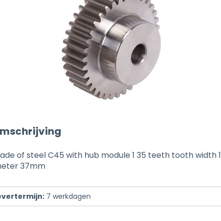
mschrijving
ade of steel C45 with hub module 1 35 teeth tooth widt
ameter 37mm
evertermijn:
7
werkdagen