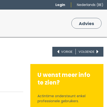
Login
Nederlands (BE)
Merken
Winkelmand
Adv
​ies
0
VORIGE
VOLGENDE
U wenst meer info
te zien?
Actintime ondersteunt enkel
professionele gebruikers.