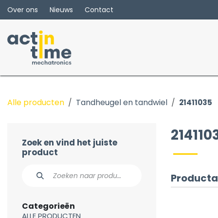
Overslaan naar inhoud
Over ons
Nieuws
Contact
Alle producten
Tandheugel en tandwiel
21411035
214110
Zoek en vind het juiste
product
Producta
Categorieën
ALLE PRODUCTEN