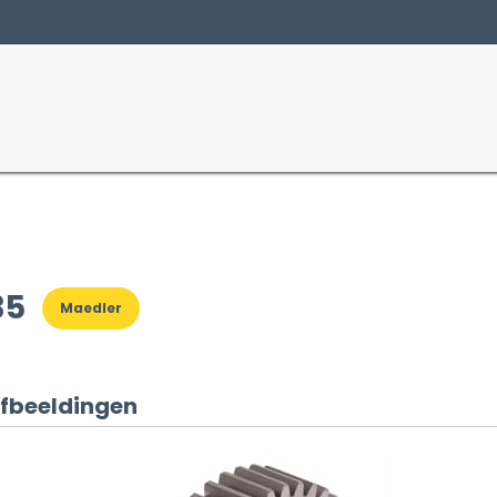
Producten
Sectoren
35
Maedler
fbeeldingen