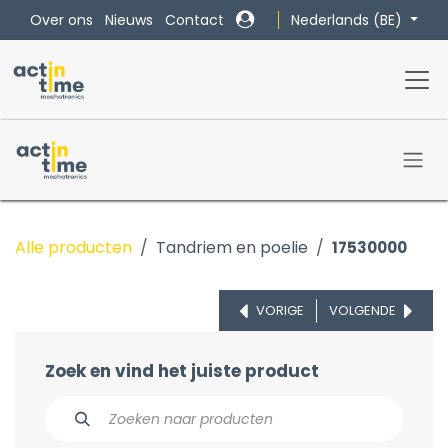
Overslaan naar inhoud
Nederlands (BE)
Over ons
Nieuws
Contact
Alle producten
Tandriem en poelie
17530000
VORIGE
VOLGENDE
Zoek en vind het juiste product