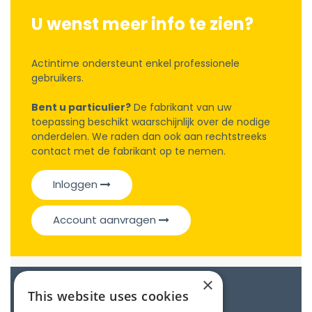
U wenst meer info te zien?
Actintime ondersteunt enkel professionele
gebruikers.
Bent u particulier?
De fabrikant van uw
toepassing beschikt waarschijnlijk over de nodige
onderdelen. We raden dan ook aan rechtstreeks
contact met de fabrikant op te nemen.
Inloggen
Account aanvragen
×
Catalogue
This website uses cookies