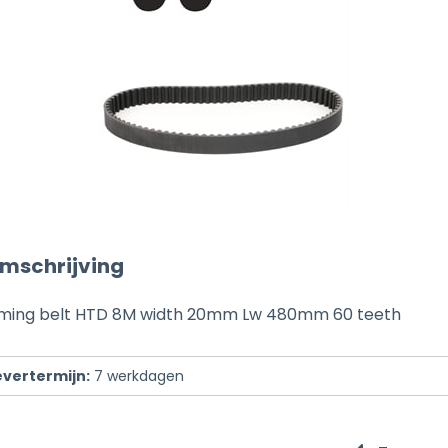
mschrijving
iming belt HTD 8M width 20mm Lw 480mm 60 teeth
evertermijn:
7
werkdagen