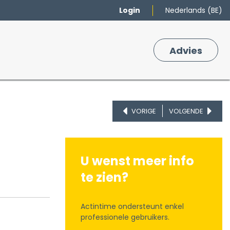
Login
Nederlands (BE)
Merken
Winkelmand
Adv
​ies
0
VORIGE
VOLGENDE
U wenst meer info
te zien?
Actintime ondersteunt enkel
professionele gebruikers.