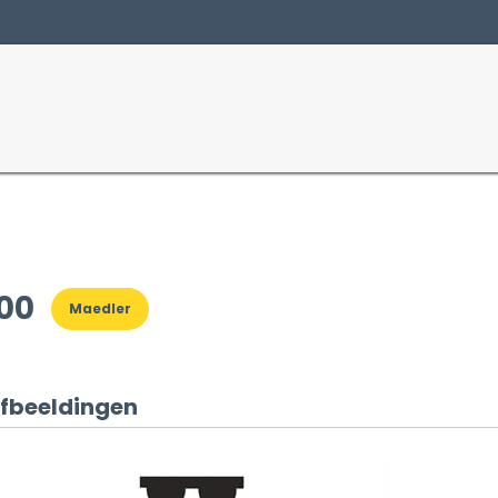
Producten
Sectoren
00
Maedler
fbeeldingen