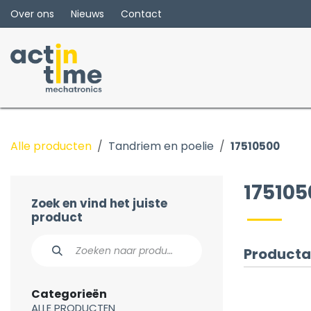
Overslaan naar inhoud
Over ons
Nieuws
Contact
Alle producten
Tandriem en poelie
17510500
175105
Zoek en vind het juiste
product
Producta
Categorieën
ALLE PRODUCTEN