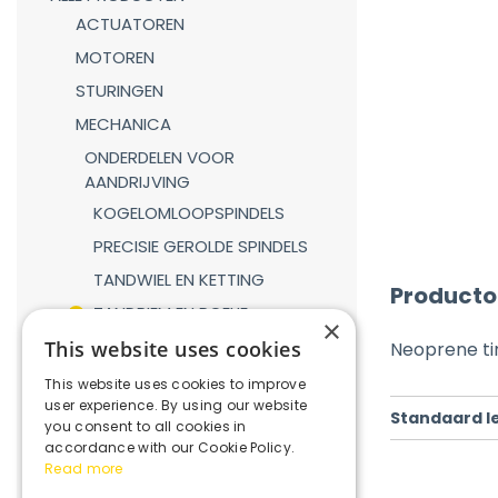
ACTUATOREN
MOTOREN
STURINGEN
MECHANICA
ONDERDELEN VOOR
AANDRIJVING
KOGELOMLOOPSPINDELS
PRECISIE GEROLDE SPINDELS
TANDWIEL EN KETTING
Producto
TANDRIEM EN POELIE
×
TANDHEUGEL EN TANDWIEL
This website uses cookies
Neoprene t
LINEAIRE GELEIDINGEN
This website uses cookies to improve
user experience. By using our website
GASVEREN
Standaard l
you consent to all cookies in
KOPPELINGEN
accordance with our Cookie Policy.
Read more
REDUCTIEKASTEN