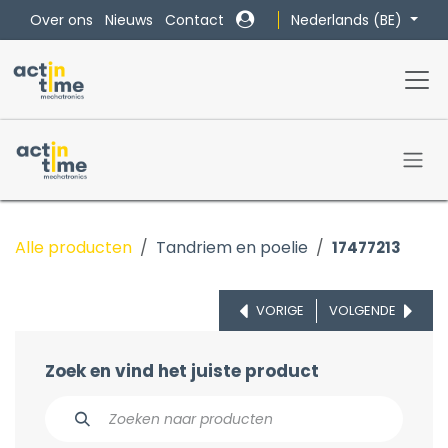
Overslaan naar inhoud
Nederlands (BE)
Over ons
Nieuws
Contact
Alle producten
Tandriem en poelie
17477213
VORIGE
VOLGENDE
Zoek en vind het juiste product