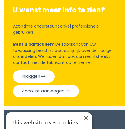
U wenst meer info te zien?
Actintime ondersteunt enkel professionele
gebruikers.
Bent u particulier?
De fabrikant van uw
toepassing beschikt waarschijnlijk over de nodige
onderdelen. We raden dan ook aan rechtstreeks
contact met de fabrikant op te nemen.
Inloggen
Account aanvragen
×
Catalogue
This website uses cookies